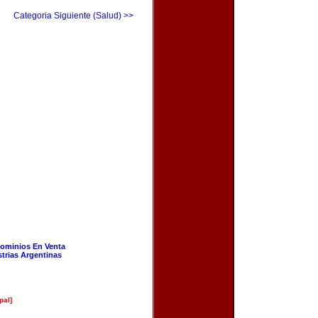
Categoria Siguiente (Salud) >>
ominios En Venta
strias Argentinas
pal]