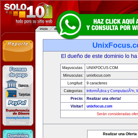
UnixFocus.
El dueño de este dominio lo ha
Mayusculas:
UNIXFOCUS.COM
Minusculas:
unixfocus.com
Longitud:
9 caracteres
Categorias:
InformÃ¡tica y ComputaciÃ³n
,
Precio:
Realizar una oferta!
Visitar!
unixfocus.com
Serán consideradas ofer
Realizar una Oferta