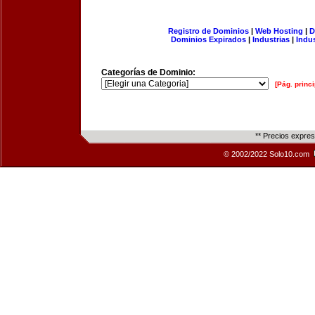
Registro de Dominios
|
Web Hosting
|
D
Dominios Expirados
|
Industrias
|
Indu
Categorías de Dominio:
[Pág. princi
** Precios expre
© 2002/2022 Solo10.com