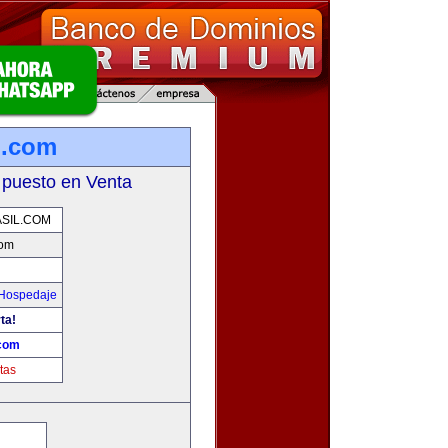
l.com
 puesto en Venta
SIL.COM
com
 Hospedaje
ta!
.com
tas