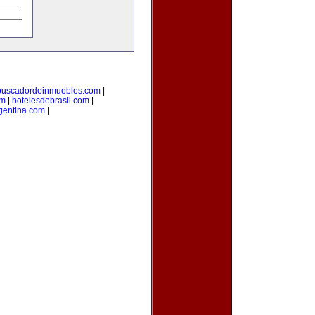
buscadordeinmuebles.com
|
om
|
hotelesdebrasil.com
|
gentina.com
|