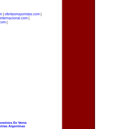
om
|
ofertasmayoristas.com
|
internacional.com
|
.com
|
ominios En Venta
strias Argentinas