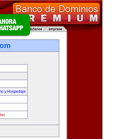
com
smo y Hospedaje
tas