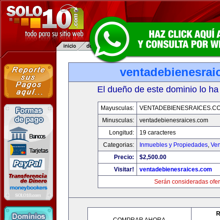
ventadebienesrai
El dueño de este dominio lo ha
Mayusculas:
VENTADEBIENESRAICES.C
Minusculas:
ventadebienesraices.com
Longitud:
19 caracteres
Categorias:
Inmuebles y Propiedades
,
Ven
Precio:
$2,500.00
Visitar!
ventadebienesraices.com
Serán consideradas ofer
R