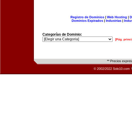
Registro de Dominios
|
Web Hosting
|
D
Dominios Expirados
|
Industrias
|
Indu
Categorías de Dominio:
[Pág. princi
** Precios expre
© 2002/2022 Solo10.com