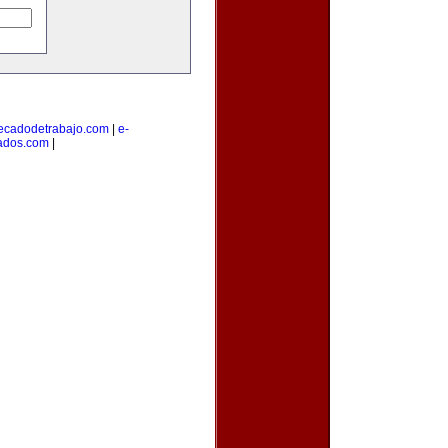
cadodetrabajo.com
|
e-
cados.com
|