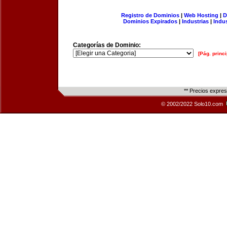
Registro de Dominios
|
Web Hosting
|
D
Dominios Expirados
|
Industrias
|
Indu
Categorías de Dominio:
[Pág. princi
** Precios expre
© 2002/2022 Solo10.com