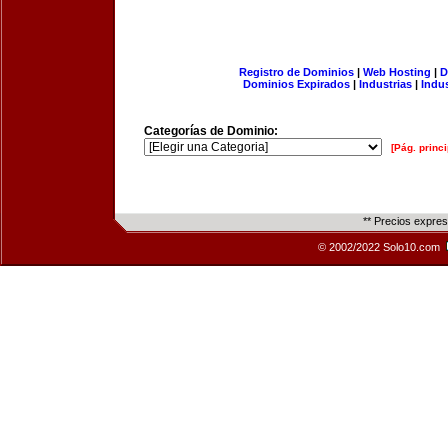
Registro de Dominios
|
Web Hosting
|
D
Dominios Expirados
|
Industrias
|
Indu
Categorías de Dominio:
[Pág. princi
** Precios expre
© 2002/2022 Solo10.com