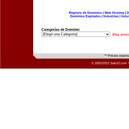
Registro de Dominios
|
Web Hosting
|
D
Dominios Expirados
|
Industrias
|
Indu
Categorías de Dominio:
[Pág. princi
** Precios expre
© 2002/2022 Solo10.com