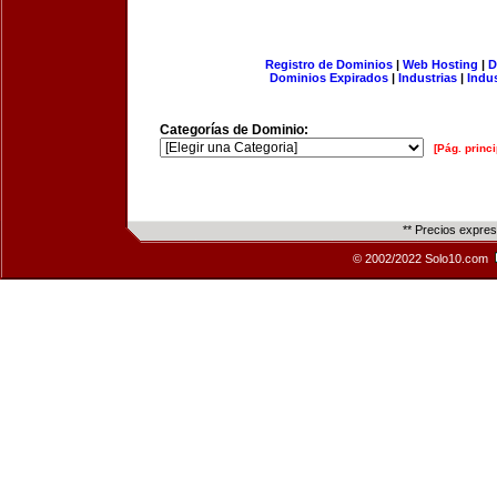
Registro de Dominios
|
Web Hosting
|
D
Dominios Expirados
|
Industrias
|
Indu
Categorías de Dominio:
[Pág. princi
** Precios expre
© 2002/2022 Solo10.com