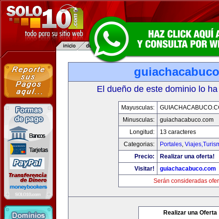
guiachacabuc
El dueño de este dominio lo ha
Mayusculas:
GUIACHACABUCO.
Minusculas:
guiachacabuco.com
Longitud:
13 caracteres
Categorias:
Portales
,
Viajes,Turi
Precio:
Realizar una oferta!
Visitar!
guiachacabuco.com
Serán consideradas ofer
Realizar una Oferta