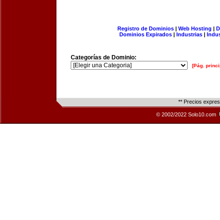
Registro de Dominios
|
Web Hosting
|
D
Dominios Expirados
|
Industrias
|
Indu
Categorías de Dominio:
[Pág. princi
** Precios expre
© 2002/2022 Solo10.com