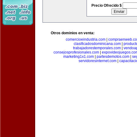
Precio Ofrecido $
Otros dominios en venta:
comercioeindustria.com
|
compraenweb.c
clasificadosdominicana.com
|
product
trabajadorestemporales.com
|
vendoa
consejosprofesionales.com
|
expovideojuegos.co
marketing1x1.com
|
partesdemotos.com
|
se
servidoresinternet.com
|
capacitaci