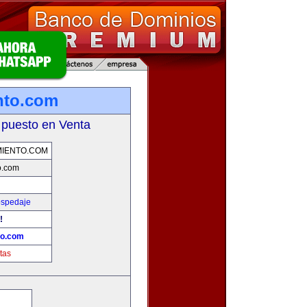
nto.com
 puesto en Venta
IENTO.COM
o.com
ospedaje
!
to.com
tas