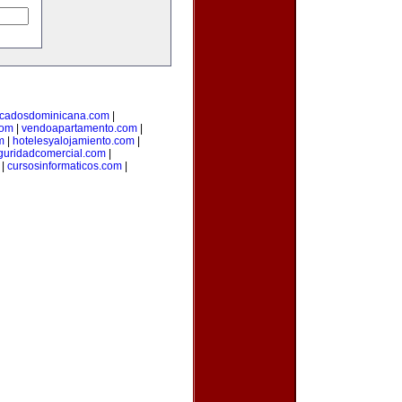
ficadosdominicana.com
|
com
|
vendoapartamento.com
|
m
|
hotelesyalojamiento.com
|
guridadcomercial.com
|
|
cursosinformaticos.com
|