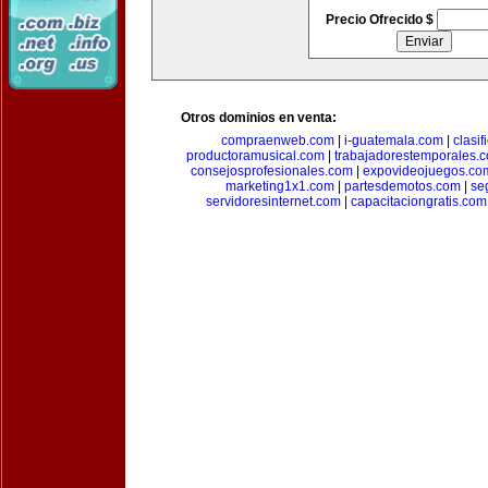
Precio Ofrecido $
Otros dominios en venta:
compraenweb.com
|
i-guatemala.com
|
clasi
productoramusical.com
|
trabajadorestemporales.
consejosprofesionales.com
|
expovideojuegos.co
marketing1x1.com
|
partesdemotos.com
|
se
servidoresinternet.com
|
capacitaciongratis.com