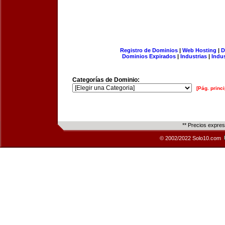
Registro de Dominios
|
Web Hosting
|
D
Dominios Expirados
|
Industrias
|
Indu
Categorías de Dominio:
[Pág. princi
** Precios expre
© 2002/2022 Solo10.com