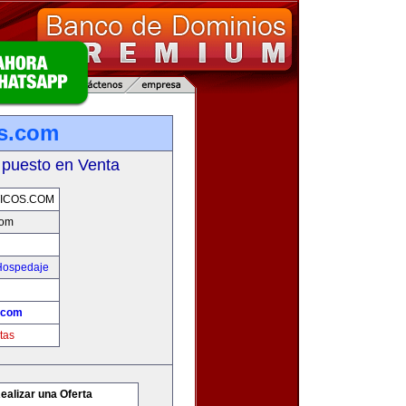
os.com
 puesto en Venta
ICOS.COM
com
 Hospedaje
s.com
tas
ealizar una Oferta