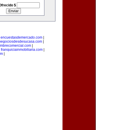
Ofrecido $
|
encuestasdemercado.com
|
negociosdesdesucasa.com
|
mbrecomercial.com
|
|
franquiciainmobiliaria.com
|
om
|