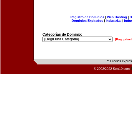
Registro de Dominios
|
Web Hosting
|
D
Dominios Expirados
|
Industrias
|
Indu
Categorías de Dominio:
[Pág. princi
** Precios expre
© 2002/2022 Solo10.com