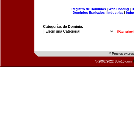
Registro de Dominios
|
Web Hosting
|
D
Dominios Expirados
|
Industrias
|
Indu
Categorías de Dominio:
[Pág. princi
** Precios expre
© 2002/2022 Solo10.com