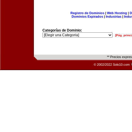
Registro de Dominios
|
Web Hosting
|
D
Dominios Expirados
|
Industrias
|
Indu
Categorías de Dominio:
[Pág. princi
** Precios expre
© 2002/2022 Solo10.com